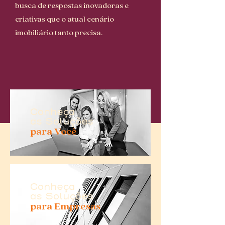
busca de respostas inovadoras e
criativas que o atual cenário
imobiliário tanto precisa.
Conheça
as Soluções
para Você
Conheça
as Soluções
para Empresas