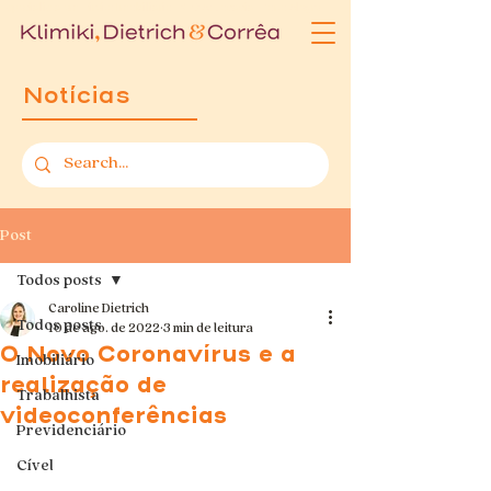
Especialista em Direito Imobiliário | KDC Advocacia | Porto Alegre
Notícias
Post
Todos posts
Caroline Dietrich
Todos posts
10 de ago. de 2022
3 min de leitura
O Novo Coronavírus e a
Imobiliário
realização de
Trabalhista
videoconferências
Previdenciário
Cível